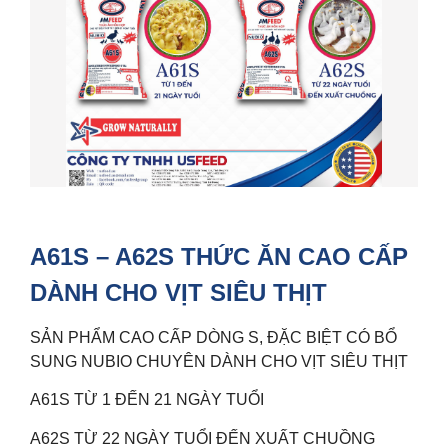
A61S – A62S THỨC ĂN CAO CẤP
DÀNH CHO VỊT SIÊU THỊT
SẢN PHẨM CAO CẤP DÒNG S, ĐẶC BIỆT CÓ BỔ
SUNG NUBIO CHUYÊN DÀNH CHO VỊT SIÊU THỊT
A61S TỪ 1 ĐẾN 21 NGÀY TUỔI
A62S TỪ 22 NGÀY TUỔI ĐẾN XUẤT CHUỒNG