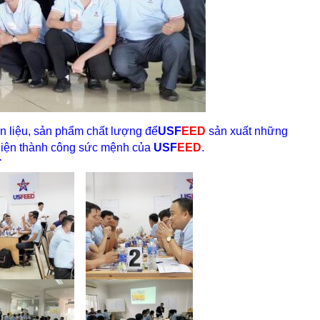
n liệu, sản phẩm chất lượng để
USF
EED
sản xuất những
c hiện thành công sức mệnh của
USF
EED
.
T