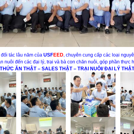
 đối tác lâu năm của
USF
EED
, chuyên cung cấp các loại nguyê
 nuôi đến các đại lý, trại và bà con chăn nuôi, góp phần thự
THỨC ĂN THẬT – SALES THẬT – TRẠI NUÔI/ ĐẠI LÝ THẬ