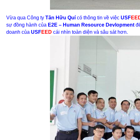
Vừa qua Công ty
Tân Hữu Quí
có thông tin về việc
USF
EE
sự đồng hành của
E2E – Human Resource Devlopment
để
doanh của
USF
EED
cái nhìn toàn diện và sâu sát hơn.