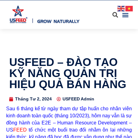
USFEED – ĐÀO TẠO
KỸ NĂNG QUẢN TRỊ
HIỆU QUẢ BÁN HÀNG
Tháng Tư 2, 2024
USFEED Admin
Sau 6 tháng kể từ ngày tham dự tập huấn cho nhân viên
kinh doanh toàn quốc (tháng 10/2023), hôm nay vẫn là sự
đồng hành của E2E – Human Resource Development –
US
FEED
tổ chức một buổi trao đổi nhằm ôn lại những
kiến thức, kỹ năng đã học đã được vận dụng như thế nào