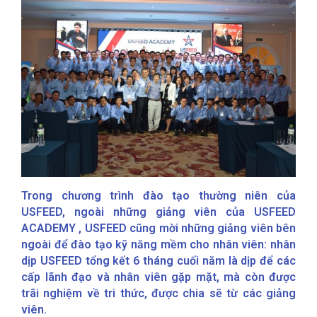
Trong chương trình đào tạo thường niên của
USFEED, ngoài những giảng viên của USFEED
ACADEMY , USFEED cũng mời những giảng viên bên
ngoài để đào tạo kỹ năng mềm cho nhân viên: nhân
dịp USFEED tổng kết 6 tháng cuối năm là dịp để các
cấp lãnh đạo và nhân viên gặp mặt, mà còn được
trãi nghiệm về tri thức, được chia sẽ từ các giảng
viên.