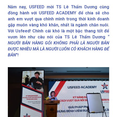
Năm nay, USFEED mời TS Lê Thẩm Dương cùng
đồng hành với USFEED ACADEMY để chia sẽ cho
anh em vượt qua chính mình trong thời kinh doanh
gặp muôn vàng khó khăn, nhất là ngành chăn nuôi.
Với Usfeed! Chính cái khó là một bậc thang tốt để
vươn lên như câu nói của TS Lê Thẩm Dương
“
NGƯỜI BÁN HÀNG GỎI KHÔNG PHẢI LÀ NGƯỜI BÁN
ĐƯỢC NHIỀU MÀ LÀ NGƯỜI LUÔN CÓ KHÁCH HÀNG ĐỂ
BÁN
”!