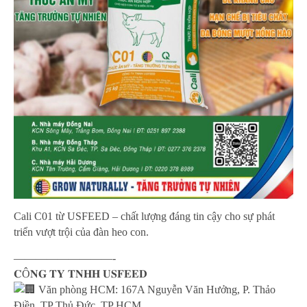
Cali C01 từ USFEED – chất lượng đáng tin cậy cho sự phát
triển vượt trội của đàn heo con.
—————————-
𝐂Ô𝐍𝐆 𝐓𝐘 𝐓𝐍𝐇𝐇 𝐔𝐒𝐅𝐄𝐄𝐃
Văn phòng HCM: 167A Nguyễn Văn Hưởng, P. Thảo
Điền, TP Thủ Đức, TP HCM.