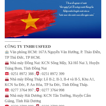
————-
𝐂Ô𝐍𝐆 𝐓𝐘 𝐓𝐍𝐇𝐇 𝐔𝐒𝐅𝐄𝐄𝐃
Văn phòng HCM: 167A Nguyễn Văn Hưởng, P. Thảo Điền,
TP Thủ Đức, TP HCM.
Nhà máy Đồng Nai: KCN Sông Mây, Xã Hố Nai 3, Huyện
Trảng Bom, Tỉnh Đồng Nai
: 0251 8972 388 ;
: 0251 8972 399
Nhà máy Đồng Tháp: Lô II-2, II-3, II-4 và II-5, Khu A1,
KCN Sa Đéc, P. An Hòa, TP Sa Đéc, Tỉnh Đồng Tháp.
: 0277 3764 997 ;
: 0277 3764 998
Nhà máy Hải Dương: KCN Tân Trường, Huyện Cẩm
Giàng, Tỉnh Hải Dương