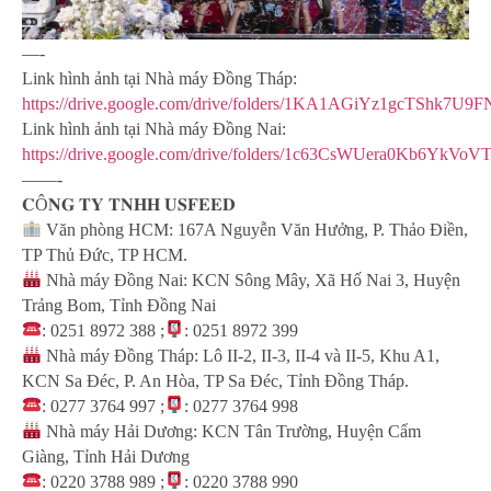
—-
Link hình ảnh tại Nhà máy Đồng Tháp:
https://drive.google.com/drive/folders/1KA1AGiYz1gcTShk7U
Link hình ảnh tại Nhà máy Đồng Nai:
https://drive.google.com/drive/folders/1c63CsWUera0Kb6YkV
——-
𝐂Ô𝐍𝐆 𝐓𝐘 𝐓𝐍𝐇𝐇 𝐔𝐒𝐅𝐄𝐄𝐃
Văn phòng HCM: 167A Nguyễn Văn Hưởng, P. Thảo Điền,
TP Thủ Đức, TP HCM.
Nhà máy Đồng Nai: KCN Sông Mây, Xã Hố Nai 3, Huyện
Trảng Bom, Tỉnh Đồng Nai
: 0251 8972 388 ;
: 0251 8972 399
Nhà máy Đồng Tháp: Lô II-2, II-3, II-4 và II-5, Khu A1,
KCN Sa Đéc, P. An Hòa, TP Sa Đéc, Tỉnh Đồng Tháp.
: 0277 3764 997 ;
: 0277 3764 998
Nhà máy Hải Dương: KCN Tân Trường, Huyện Cẩm
Giàng, Tỉnh Hải Dương
: 0220 3788 989 ;
: 0220 3788 990