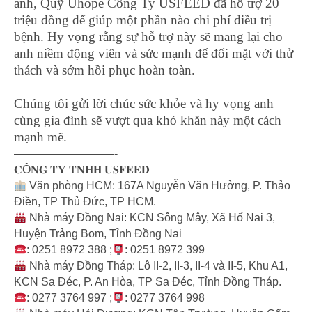
anh, Quỹ Uhope Công Ty USFEED đã hỗ trợ 20
triệu đồng để giúp một phần nào chi phí điều trị
bệnh. Hy vọng rằng sự hỗ trợ này sẽ mang lại cho
anh niềm động viên và sức mạnh để đối mặt với thử
thách và sớm hồi phục hoàn toàn.
Chúng tôi gửi lời chúc sức khỏe và hy vọng anh
cùng gia đình sẽ vượt qua khó khăn này một cách
mạnh mẽ.
—————————-
𝐂Ô𝐍𝐆 𝐓𝐘 𝐓𝐍𝐇𝐇 𝐔𝐒𝐅𝐄𝐄𝐃
Văn phòng HCM: 167A Nguyễn Văn Hưởng, P. Thảo
Điền, TP Thủ Đức, TP HCM.
Nhà máy Đồng Nai: KCN Sông Mây, Xã Hố Nai 3,
Huyện Trảng Bom, Tỉnh Đồng Nai
: 0251 8972 388 ;
: 0251 8972 399
Nhà máy Đồng Tháp: Lô II-2, II-3, II-4 và II-5, Khu A1,
KCN Sa Đéc, P. An Hòa, TP Sa Đéc, Tỉnh Đồng Tháp.
: 0277 3764 997 ;
: 0277 3764 998