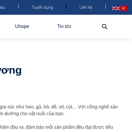
iệu
Tuyển dụng
Liên hệ
Uhope
Tin tức
ương
 súc như heo, gà, bò, dê, vịt, cút… Với công nghệ sản
nh dưỡng cho vật nuôi của bạn.
 phẩm đầu ra, đảm bảo mỗi sản phẩm đều đạt được tiêu