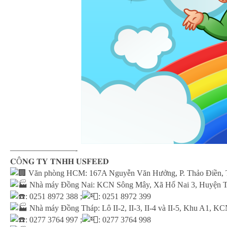
————————-
𝐂Ô𝐍𝐆 𝐓𝐘 𝐓𝐍𝐇𝐇 𝐔𝐒𝐅𝐄𝐄𝐃
Văn phòng HCM: 167A Nguyễn Văn Hưởng, P. Thảo Điền,
Nhà máy Đồng Nai: KCN Sông Mây, Xã Hố Nai 3, Huyện T
: 0251 8972 388 ;
: 0251 8972 399
Nhà máy Đồng Tháp: Lô II-2, II-3, II-4 và II-5, Khu A1, K
: 0277 3764 997 ;
: 0277 3764 998