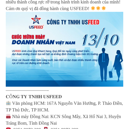
nhiều thành công rực rỡ trong hành trình kinh doanh của mình!
Cảm ơn quý vị đã đồng hành cùng USFEED!
—————————-
𝐂Ô𝐍𝐆 𝐓𝐘 𝐓𝐍𝐇𝐇 𝐔𝐒𝐅𝐄𝐄𝐃
Văn phòng HCM: 167A Nguyễn Văn Hưởng, P. Thảo Điền,
TP Thủ Đức, TP HCM.
Nhà máy Đồng Nai: KCN Sông Mây, Xã Hố Nai 3, Huyện
Trảng Bom, Tỉnh Đồng Nai