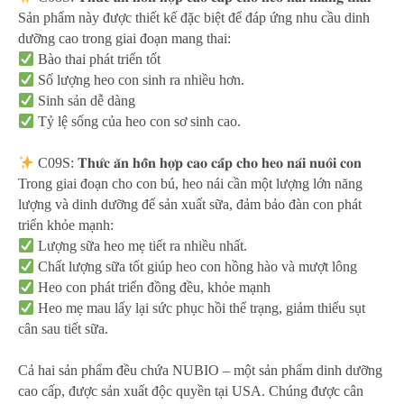
Sản phẩm này được thiết kế đặc biệt để đáp ứng nhu cầu dinh
dưỡng cao trong giai đoạn mang thai:
Bào thai phát triển tốt
Số lượng heo con sinh ra nhiều hơn.
Sinh sản dễ dàng
Tỷ lệ sống của heo con sơ sinh cao.
C09S: 𝐓𝐡𝐮̛́𝐜 𝐚̆𝐧 𝐡𝐨̂̃𝐧 𝐡𝐨̛̣𝐩 𝐜𝐚𝐨 𝐜𝐚̂́𝐩 𝐜𝐡𝐨 𝐡𝐞𝐨 𝐧𝐚́𝐢 𝐧𝐮𝐨̂𝐢 𝐜𝐨𝐧
Trong giai đoạn cho con bú, heo nái cần một lượng lớn năng
lượng và dinh dưỡng để sản xuất sữa, đảm bảo đàn con phát
triển khỏe mạnh:
Lượng sữa heo mẹ tiết ra nhiều nhất.
Chất lượng sữa tốt giúp heo con hồng hào và mượt lông
Heo con phát triển đồng đều, khỏe mạnh
Heo mẹ mau lấy lại sức phục hồi thể trạng, giảm thiểu sụt
cân sau tiết sữa.
Cả hai sản phẩm đều chứa NUBIO – một sản phẩm dinh dưỡng
cao cấp, được sản xuất độc quyền tại USA. Chúng được cân