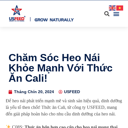
Chăm Sóc Heo Nái
Khỏe Mạnh Với Thức
Ăn Cali!
Tháng Chín 20, 2024
USFEED
Để heo nái phát triển mạnh mẽ và sinh sản hiệu quả, dinh dưỡng
là yếu tố then chốt! Thức ăn Cali, từ công ty USFEED, mang
đến giải pháp hoàn hảo cho nhu cầu dinh dưỡng của heo nái.
C08S: 𝐓𝐡𝐮̛́𝐜 𝐚̆𝐧 𝐡𝐨̂̃𝐧 𝐡𝐨̛̣𝐩 𝐜𝐚𝐨 𝐜𝐚̂́𝐩 𝐜𝐡𝐨 𝐡𝐞𝐨 𝐧𝐚́𝐢 𝐦𝐚𝐧𝐠 𝐭𝐡𝐚𝐢