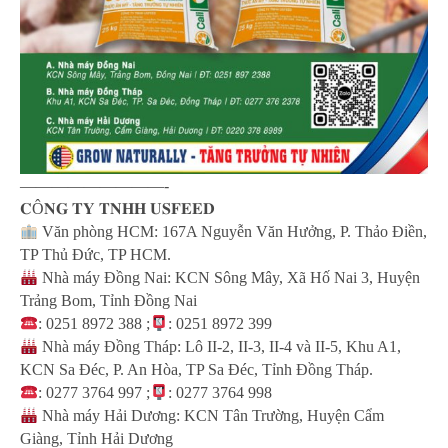
—————————-
𝐂Ô𝐍𝐆 𝐓𝐘 𝐓𝐍𝐇𝐇 𝐔𝐒𝐅𝐄𝐄𝐃
Văn phòng HCM: 167A Nguyễn Văn Hưởng, P. Thảo Điền,
TP Thủ Đức, TP HCM.
Nhà máy Đồng Nai: KCN Sông Mây, Xã Hố Nai 3, Huyện
Trảng Bom, Tỉnh Đồng Nai
: 0251 8972 388 ;
: 0251 8972 399
Nhà máy Đồng Tháp: Lô II-2, II-3, II-4 và II-5, Khu A1,
KCN Sa Đéc, P. An Hòa, TP Sa Đéc, Tỉnh Đồng Tháp.
: 0277 3764 997 ;
: 0277 3764 998
Nhà máy Hải Dương: KCN Tân Trường, Huyện Cẩm
Giàng, Tỉnh Hải Dương