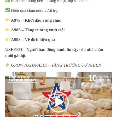
Phát triển đồng đều – Lông mượt, thịt săn chắc
Hiệu quả chăn nuôi vượt trội
A97S – Khởi đầu vững chắc
A98S – Tăng trưởng vượt trội
A99S – Về đích hiệu quả
USFEED – Người bạn đồng hành tin cậy của nhà chăn
nuôi gà thịt.
GROW NATURALLY – TĂNG TRƯỞNG TỰ NHIÊN
Trình
chơi
Video