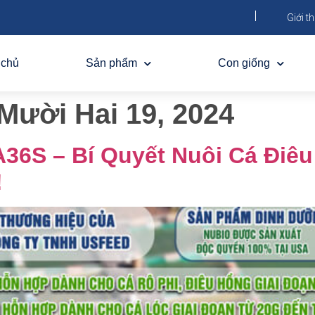
Giới th
 chủ
Sản phẩm
Con giống
Mười Hai 19, 2024
6S – Bí Quyết Nuôi Cá Điêu
!