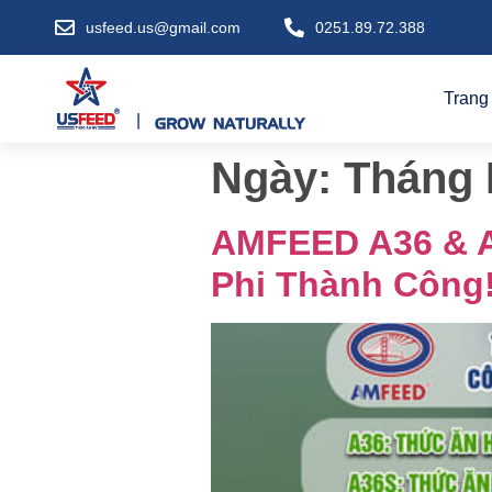
usfeed.us@gmail.com
0251.89.72.388
Trang
Ngày:
Tháng 
AMFEED A36 & A3
Phi Thành Công