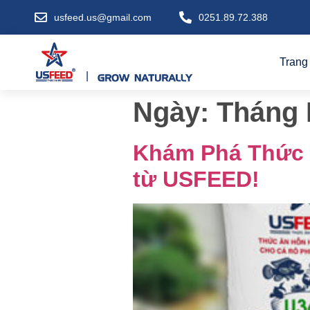
usfeed.us@gmail.com
0251.89.72.388
Trang
Ngày:
Tháng 
Khám Phá Thức Ă
từ USFEED!