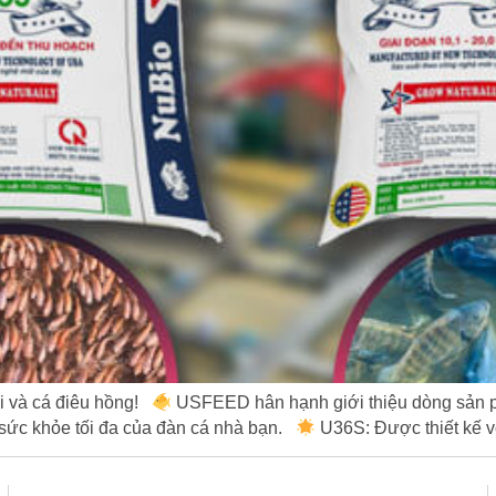
i và cá điêu hồng!
USFEED hân hạnh giới thiệu dòng sản 
 sức khỏe tối đa của đàn cá nhà bạn.
U36S: Được thiết kế v