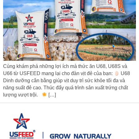
Cùng khám phá những lợi ích mà thức ăn U68, U68S và
U66 từ USFEED mang lại cho đàn vịt đẻ của bạn:
U68
Dinh dưỡng cân bằng giúp vịt duy trì sức khỏe tối đa và
năng suất đẻ cao. Thúc đẩy quá trình sản xuất trứng chất
lượng vượt trội.
[…]